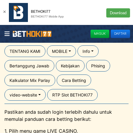
×
BETHOKI77
Download
BETHOKI77 Mobile App
MASUK
DAFTAR
TENTANG KAMI
MOBILE
Info
Bertanggung Jawab
Kebijakan
Phising
Kalkulator Mix Parlay
Cara Betting
video-website
RTP Slot BETHOKI77
Pastikan anda sudah login terlebih dahulu untuk
memulai panduan cara betting berikut:
1. Pilih menu game LIVE CASINO.