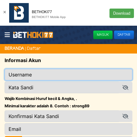
×
BETHOKI77
Download
BETHOKI77 Mobile App
MASUK
DAFTAR
Daftar
BERANDA
Informasi Akun
Wajib Kombinasi Huruf kecil & Angka, .
Minimal karakter adalah 8. Contoh : strong89