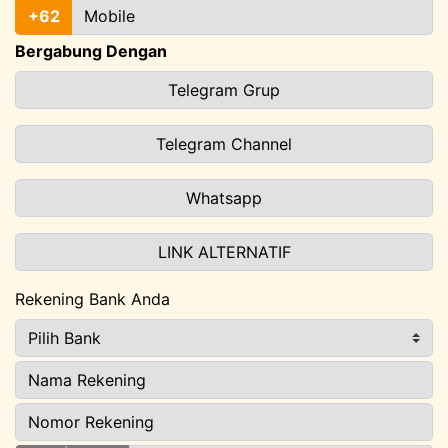
+62
Bergabung Dengan
Telegram Grup
Telegram Channel
Whatsapp
LINK ALTERNATIF
Rekening Bank Anda